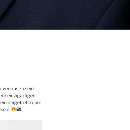
overeins zu sein.
inem einzigartigen
ein beigetreten, um
keln.