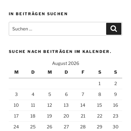
eine
Kategorie
IN BEITRÄGEN SUCHEN
aus
um
Suchen
Suche
zugehörige
nach:
Beiträge
zu
finden.
SUCHE NACH BEITRÄGEN IM KALENDER.
August 2026
M
D
M
D
F
S
S
1
2
3
4
5
6
7
8
9
10
11
12
13
14
15
16
17
18
19
20
21
22
23
24
25
26
27
28
29
30