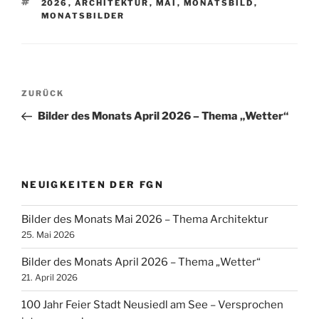
SCHLAGWÖRTER
2026
,
ARCHITEKTUR
,
MAI
,
MONATSBILD
,
MONATSBILDER
Beitragsnavigation
Vorheriger
ZURÜCK
Beitrag
Bilder des Monats April 2026 – Thema „Wetter“
NEUIGKEITEN DER FGN
Bilder des Monats Mai 2026 – Thema Architektur
25. Mai 2026
Bilder des Monats April 2026 – Thema „Wetter“
21. April 2026
100 Jahr Feier Stadt Neusiedl am See – Versprochen