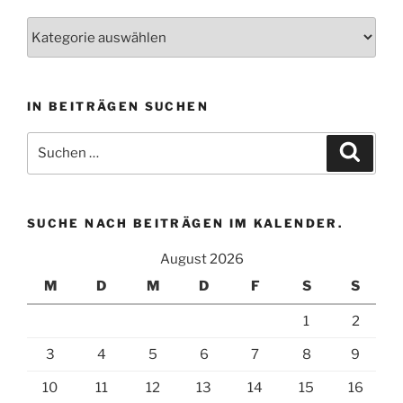
Wählen
Sie
eine
Kategorie
IN BEITRÄGEN SUCHEN
aus
um
Suchen
Suche
zugehörige
nach:
Beiträge
zu
finden.
SUCHE NACH BEITRÄGEN IM KALENDER.
August 2026
M
D
M
D
F
S
S
1
2
3
4
5
6
7
8
9
10
11
12
13
14
15
16