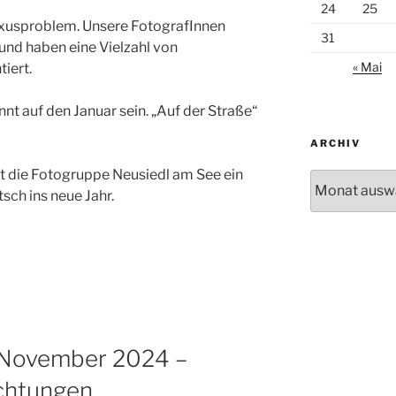
24
25
uxusproblem. Unsere FotografInnen
31
 und haben eine Vielzahl von
« Mai
iert.
nnt auf den Januar sein. „Auf der Straße“
ARCHIV
 die Fotogruppe Neusiedl am See ein
Archiv
sch ins neue Jahr.
 November 2024 –
chtungen