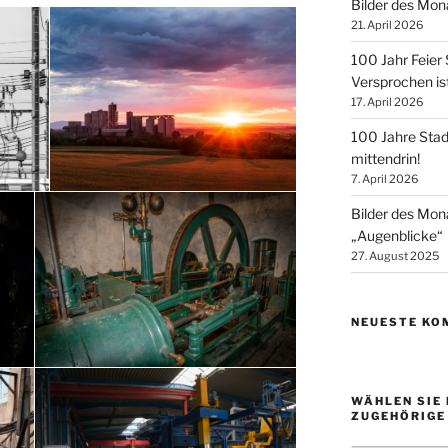
Bilder des Mon
21. April 2026
100 Jahr Feier
Versprochen is
17. April 2026
100 Jahre Stad
mittendrin!
7. April 2026
Bilder des Mo
„Augenblicke“
27. August 2025
NEUESTE KO
WÄHLEN SIE 
ZUGEHÖRIGE 