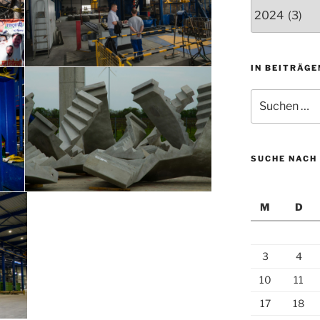
Wählen
Sie
eine
Kategorie
aus
IN BEITRÄGE
um
Suchen
zugehörige
nach:
Beiträge
zu
finden.
SUCHE NACH 
M
D
3
4
10
11
17
18