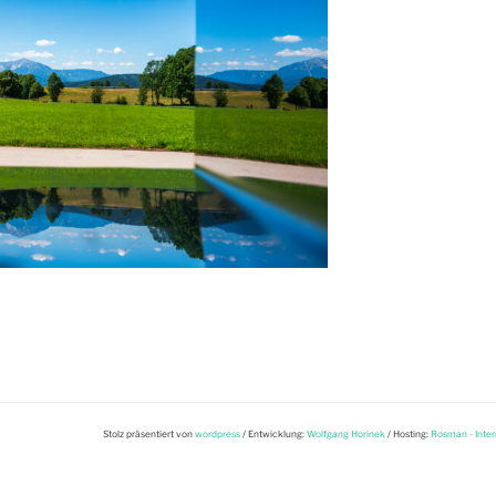
Stolz präsentiert von
wordpress
/ Entwicklung:
Wolfgang Horinek
/ Hosting:
Rosman - Inter