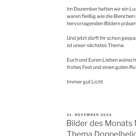
Im Dezember hatten wir ein L
waren fleißig wie die Bienchen
hervorragenden Bildern präsent
Und jetzt dürft Ihr schon gespa
ist unser nächstes Thema.
Euch und Euren Lieben wünscht
frohes Fest und einen guten Rut
Immer gut Licht
VERÖFFENTLICHT
21. NOVEMBER 2024
AM
Bilder des Monats
Thema Doppelbeli