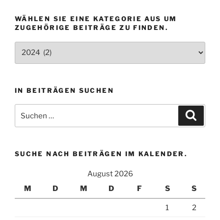
WÄHLEN SIE EINE KATEGORIE AUS UM
ZUGEHÖRIGE BEITRÄGE ZU FINDEN.
Wählen
Sie
eine
Kategorie
IN BEITRÄGEN SUCHEN
aus
um
Suchen
Suche
zugehörige
nach:
Beiträge
zu
finden.
SUCHE NACH BEITRÄGEN IM KALENDER.
August 2026
M
D
M
D
F
S
S
1
2