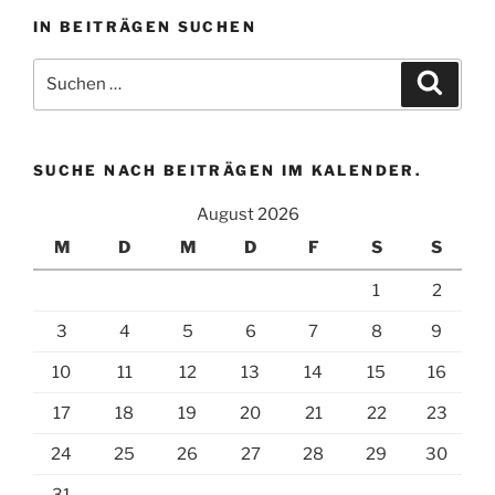
Kategorie
IN BEITRÄGEN SUCHEN
aus
um
Suchen
Suche
zugehörige
nach:
Beiträge
zu
finden.
SUCHE NACH BEITRÄGEN IM KALENDER.
August 2026
M
D
M
D
F
S
S
1
2
3
4
5
6
7
8
9
10
11
12
13
14
15
16
17
18
19
20
21
22
23
24
25
26
27
28
29
30