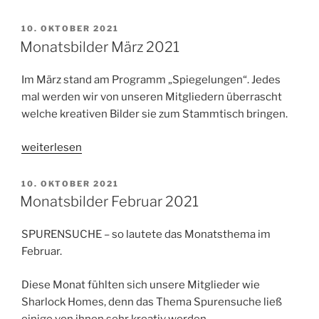
April
2021“
VERÖFFENTLICHT
10. OKTOBER 2021
AM
Monatsbilder März 2021
Im März stand am Programm „Spiegelungen“. Jedes
mal werden wir von unseren Mitgliedern überrascht
welche kreativen Bilder sie zum Stammtisch bringen.
„Monatsbilder
weiterlesen
März
2021“
VERÖFFENTLICHT
10. OKTOBER 2021
AM
Monatsbilder Februar 2021
SPURENSUCHE – so lautete das Monatsthema im
Februar.
Diese Monat fühlten sich unsere Mitglieder wie
Sharlock Homes, denn das Thema Spurensuche ließ
einige von ihnen sehr kreativ werden.