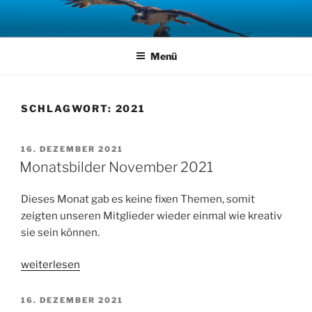
Zum
Inhalt
springen
Menü
SCHLAGWORT:
2021
VERÖFFENTLICHT
16. DEZEMBER 2021
AM
Monatsbilder November 2021
Dieses Monat gab es keine fixen Themen, somit
zeigten unseren Mitglieder wieder einmal wie kreativ
sie sein können.
„Monatsbilder
weiterlesen
November
2021“
VERÖFFENTLICHT
16. DEZEMBER 2021