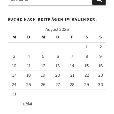
zugehörige
nach:
Beiträge
zu
finden.
SUCHE NACH BEITRÄGEN IM KALENDER.
August 2026
M
D
M
D
F
S
S
1
2
3
4
5
6
7
8
9
10
11
12
13
14
15
16
17
18
19
20
21
22
23
24
25
26
27
28
29
30
31
« Mai