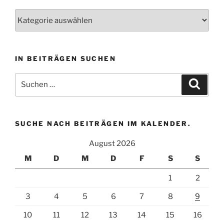
Wählen
Sie
eine
Kategorie
IN BEITRÄGEN SUCHEN
aus
um
Suchen
Suche
zugehörige
nach:
Beiträge
zu
finden.
SUCHE NACH BEITRÄGEN IM KALENDER.
August 2026
M
D
M
D
F
S
S
1
2
3
4
5
6
7
8
9
10
11
12
13
14
15
16