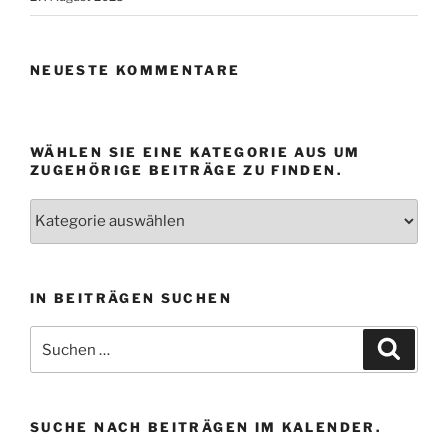
NEUESTE KOMMENTARE
WÄHLEN SIE EINE KATEGORIE AUS UM
ZUGEHÖRIGE BEITRÄGE ZU FINDEN.
Wählen
Sie
eine
Kategorie
IN BEITRÄGEN SUCHEN
aus
um
Suchen
Suche
zugehörige
nach:
Beiträge
zu
finden.
SUCHE NACH BEITRÄGEN IM KALENDER.