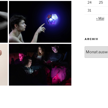
24
25
31
« Mai
ARCHIV
Archiv