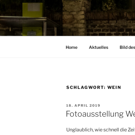
Zum
Inhalt
springen
Home
Aktuelles
Bild de
SCHLAGWORT:
WEIN
VERÖFFENTLICHT
18. APRIL 2019
AM
Fotoausstellung W
Unglaublich, wie schnell die Ze