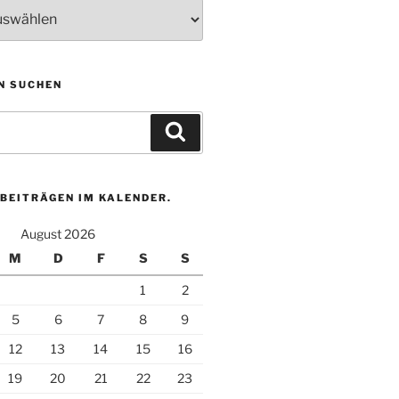
N SUCHEN
Suchen
BEITRÄGEN IM KALENDER.
August 2026
M
D
F
S
S
1
2
5
6
7
8
9
12
13
14
15
16
19
20
21
22
23